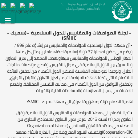
الجهاز المركزي للتقييس والسيطرة النوعية
دائرة التقييس / قسم المواصفات
☰
- لجنة المواصفات والمقاييس للدول الاسلامية –(سميك -
SMIIC)
• أن معهد الدول الإسلامية للمواصفات والمقاييس تم إنشاؤه عام 1998،
ويضم في عضويته حاليا 37 دولة إسلامية اعضاء عاملين يمثل كل منها
الجهاز الوطني للمواصفات والمقاييس فيهاويهدف المعهد إلى تعزيز التعاون
والتنسيق بين الدول الإسلامية في مجال التقييس، وقطاع مواصفات منتجات
الحلال، وتوحيد المواصفات القياسية لتمكين الدول الأعضاء من تحقيق الفائدة
الاقتصادية التي تكفلها هذه المواصفات، من تعزيز التعاون والتبادل التجاري،
وتحقيق التوافق بين الدول الأعضاء في مجالات التقييس المختلفة، وتقديم
الخدمات في مجال المعلومات والمساعدات الفنية والخبرات
اهمية انضمام دولة جمهورية العراق الى معهدسميك - SMIIC:
• تم الانضمام الى معهد المواصفات و المقاييس للدول الاسلامية وفق
القانون رقم (1) لسنة 2013 لغرض تعزيز التعاون الاقتصادي التجاري بين
الاعضاء في منظمة التعاون الاسلامي (Organization of Islamic
Cooperation-OIC)وتخفيف القيود المفروضة على التجارة بانشاء معهد