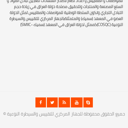
للمواصفات و المقاييس و اعداد نظام لاصدار الشهادات لتعجيل تبادل المواد و
السلع المصنعة والمنتجات ولتحقيق مصلحة دولة العراق في زيادة حجم
التبادل التجاري وتكون السلطة الوطنية للمواصفات والمقاييس تمثل الدولة
العضو في المعهد (سميك) والمتمثلةبالجهاز المركزي للتقييس والسيطرة
النوعية (COSQC)كممثل لدولة العراق في المعهد (سميك -SMIIC)
© جميع الحقوق محفوظة للجهاز المركزي للتقييس والسيطرة النوعية