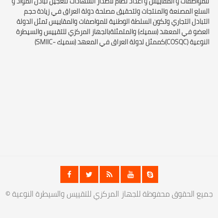
للمواصفات و المقاييس و اعداد نظام لاصدار الشهادات لتعجيل تبادل المواد و
السلع المصنعة والمنتجات ولتحقيق مصلحة دولة العراق في زيادة حجم
التبادل التجاري وتكون السلطة الوطنية للمواصفات والمقاييس تمثل الدولة
العضو في المعهد (سميك) والمتمثلةبالجهاز المركزي للتقييس والسيطرة
النوعية (COSQC)كممثل لدولة العراق في المعهد (سميك -SMIIC)
© جميع الحقوق محفوظة للجهاز المركزي للتقييس والسيطرة النوعية