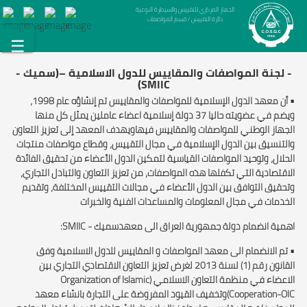
الجهاز المركزي للتقييس والسيطرة النوعية
دائرة التقييس / قسم المواصفات
☰
- لجنة المواصفات والمقاييس للدول الاسلامية –(سميك -
SMIIC)
• أن معهد الدول الإسلامية للمواصفات والمقاييس تم إنشاؤه عام 1998،
ويضم في عضويته حاليا 37 دولة إسلامية اعضاء عاملين يمثل كل منها
الجهاز الوطني للمواصفات والمقاييس فيهاويهدف المعهد إلى تعزيز التعاون
والتنسيق بين الدول الإسلامية في مجال التقييس، وقطاع مواصفات منتجات
الحلال، وتوحيد المواصفات القياسية لتمكين الدول الأعضاء من تحقيق الفائدة
الاقتصادية التي تكفلها هذه المواصفات، من تعزيز التعاون والتبادل التجاري،
وتحقيق التوافق بين الدول الأعضاء في مجالات التقييس المختلفة، وتقديم
الخدمات في مجال المعلومات والمساعدات الفنية والخبرات
اهمية انضمام دولة جمهورية العراق الى معهدسميك - SMIIC:
• تم الانضمام الى معهد المواصفات و المقاييس للدول الاسلامية وفق
القانون رقم (1) لسنة 2013 لغرض تعزيز التعاون الاقتصادي التجاري بين
الاعضاء في منظمة التعاون الاسلامي (Organization of Islamic
Cooperation-OIC)وتخفيف القيود المفروضة على التجارة بانشاء معهد