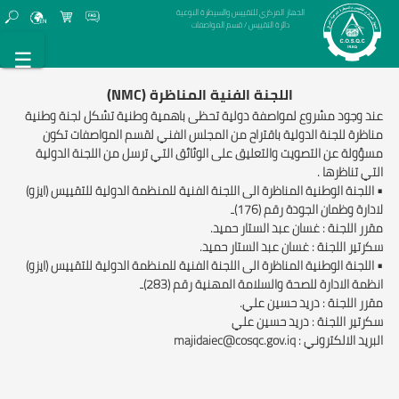
الجهاز المركزي للتقييس والسيطرة النوعية
دائرة التقييس / قسم المواصفات
☰
اللجنة الفنية المناظرة (NMC)
عند وجود مشروع لمواصفة دولية تحظى باهمية وطنية تشكل لجنة وطنية
مناظرة للجنة الدولية باقتراح من المجلس الفني لقسم المواصفات تكون
مسؤولة عن التصويت والتعليق على الوثائق التي ترسل من اللجنة الدولية
التي تناظرها .
• اللجنة الوطنية المناظرة الى اللجنة الفنية للمنظمة الدولية للتقييس (ايزو)
لادارة وظمان الجودة رقم (176)ـ
مقرر اللجنة : غسان عبد الستار حميد.
سكرتير اللجنة : غسان عبد الستار حميد.
• اللجنة الوطنية المناظرة الى اللجنة الفنية للمنظمة الدولية للتقييس (ايزو)
انظمة الادارة للصحة والسلامة المهنية رقم (283)ـ
مقرر اللجنة : دريد حسين علي.
سكرتير اللجنة : دريد حسين علي
البريد الالكتروني : majidaiec@cosqc.gov.iq